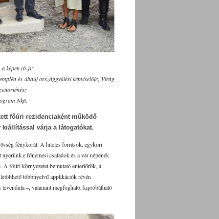
 a képen (b-j):
mplén és Abaúj országgyűlési képviselője; Virág
zettörténész
ogram Nkft.
tett főúri rezidenciaként működő
 kiállítással várja a látogatókat.
rősség fénykorát. A hiteles források, egykori
st nyerünk e főnemesi családok és a vár népének
. A főúri környezetet bemutató enteriőrök, a
 letölthető többnyelvű applikációk révén
 levendula –, valamint megfogható, kipróbálható