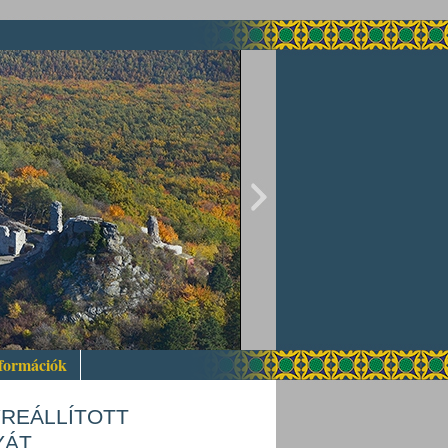
nformációk
YREÁLLÍTOTT
YÁT