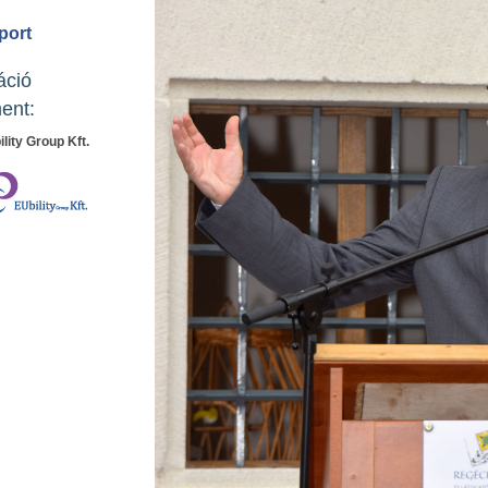
port
áció
ent:
ility Group Kft.