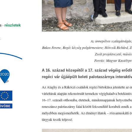
-
s
részletek
k
Az ünnepélyes szalagátvágás,
Bakos Ferenc, Regéc község polgármestere; Hörcsik Richárd, Ze
Zsolt projektvezető, művés
Forrás: Magyar Kastélypr
A 16. század közepétől a 17. század végéig erődí
regéci vár újjáépült keleti palotaszárnya interaktív
Az Alaghy és a Rákóczi családok regéci birtoklása jelentette az e
várleltárak alapján rekonstruált termeken végighaladva betekinté
16–17. századi otthonába, életének, mindennapjainak helyszínébe
reneszánsz palotaszárny falai között felcsendülő korabeli zenék a
mélyebben megismerhetők. Az élményt illatok – rózsamuskátli és
tárgyak teszik teljessé.