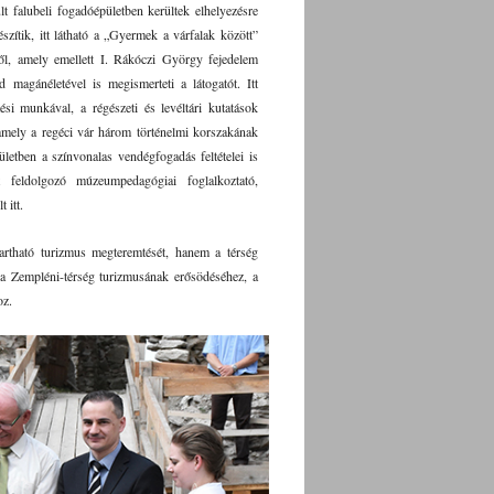
t falubeli fogadóépületben kerültek elhelyezésre
észítik, itt látható a „Gyermek a várfalak között”
ről, amely emellett I. Rákóczi György fejedelem
 magánéletével is megismerteti a látogatót. Itt
ési munkával, a régészeti és levéltári kutatások
, amely a regéci vár három történelmi korszakának
ületben a színvonalas vendégfogadás feltételei is
kát feldolgozó múzeumpedagógiai foglalkoztató,
 itt.
rtható turizmus megteremtését, hanem a térség
l a Zempléni-térség turizmusának erősödéséhez, a
oz.