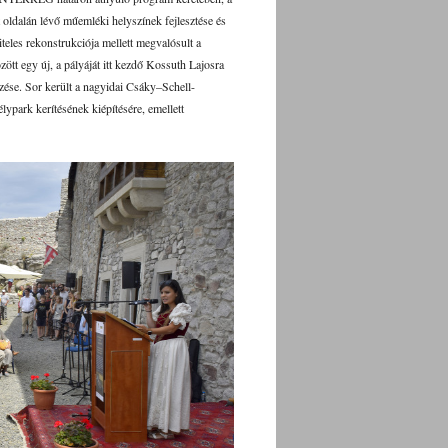
ét oldalán lévő műemléki helyszínek fejlesztése és
teles rekonstrukciója mellett megvalósult a
zött egy új, a pályáját itt kezdő Kossuth Lajosra
ezése. Sor került a nagyidai Csáky–Schell-
télypark kerítésének kiépítésére, emellett