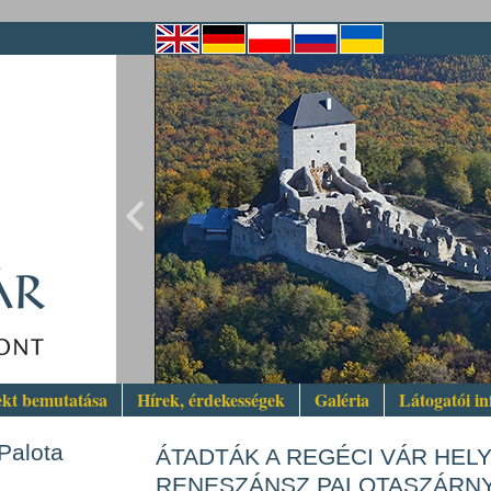
ekt bemutatása
Hírek, érdekességek
Galéria
Látogatói i
Palota
ÁTADTÁK A REGÉCI VÁR HEL
RENESZÁNSZ PALOTASZÁRN