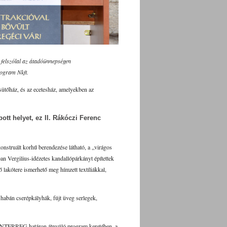
z felszólal az átadóünnepségen
ogram Nkft.
 sütőház, és az ecetesház, amelyekben az
tt helyet, ez II. Rákóczi Ferenc
onstruált korhű berendezése látható, a „virágos
an Vergilius-idézetes kandallópárkányt építettek
ő lakótere ismerhető meg hímzett textíliákkal,
 habán cserépkályhák, fújt üveg serlegek,
az INTERREG határon átnyúló program keretében, a