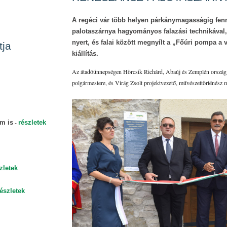
A regéci vár több helyen párkánymagasságig fen
palotaszárnya hagyományos falazási technikával, a
nyert, és falai között megnyílt a „Főúri pompa a
tja
kiállítás.
Az átadóünnepségen Hörcsik Richárd, Abaúj és Zemplén országg
polgármestere, és Virág Zsolt projektvezető, művészettörténész mut
-
m is
részletek
zletek
részletek