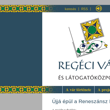
keresés
RSS
A vár története
A proj
Újjá épül a Reneszánsz 
A projekt weboldala: