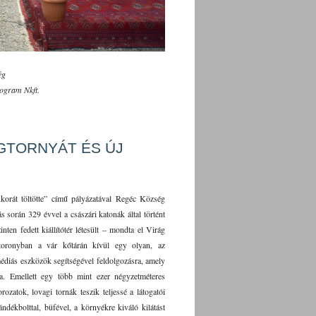
ég
ogram Nkft.
GTORNYÁT ÉS ÚJ
korát töltötte” című pályázatával Regéc Község
során 329 évvel a császári katonák által történt
ten fedett kiállítótér létesült – mondta el Virág
toronyban a vár kőtárán kívül egy olyan, az
édiás eszközök segítségével feldolgozásra, amely
. Emellett egy több mint ezer négyzetméteres
rozatok, lovagi tornák teszik teljessé a látogatói
ándékbolttal, büfével, a környékre kiváló kilátást