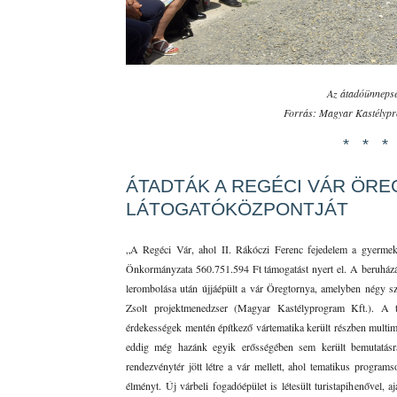
Az átadóünneps
Forrás: Magyar Kastélypr
* * *
ÁTADTÁK A REGÉCI VÁR ÖRE
LÁTOGATÓKÖZPONTJÁT
„A Regéci Vár, ahol II. Rákóczi Ferenc fejedelem a gyermek
Önkormányzata 560.751.594 Ft támogatást nyert el. A beruházás 
lerombolása után újjáépült a vár Öregtornya, amelyben négy szin
Zsolt projektmenedzser (Magyar Kastélyprogram Kft.). A 
érdekességek mentén építkező vártematika került részben multim
eddig még hazánk egyik erősségében sem került bemutatásra
rendezvénytér jött létre a vár mellett, ahol tematikus programso
élményt. Új várbeli fogadóépület is létesült turistapihenővel, aj