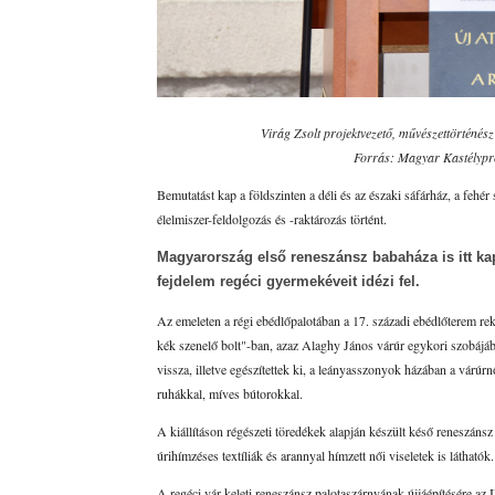
Virág Zsolt projektvezető, művészettörténés
Forrás: Magyar Kastélypr
Bemutatást kap a földszinten a déli és az északi sáfárház, a fehér
élelmiszer-feldolgozás és -raktározás történt.
Magyarország első reneszánsz babaháza is itt kapo
fejdelem regéci gyermekéveit idézi fel.
Az emeleten a régi ebédlőpalotában a 17. századi ebédlőterem rek
kék szenelő bolt"-ban, azaz Alaghy János várúr egykori szobájáb
vissza, illetve egészítettek ki, a leányasszonyok házában a várúrn
ruhákkal, míves bútorokkal.
A kiállításon régészeti töredékek alapján készült késő reneszánsz
úrihímzéses textíliák és arannyal hímzett női viseletek is láthatók.
A regéci vár keleti reneszánsz palotaszárnyának újjáépítésére 