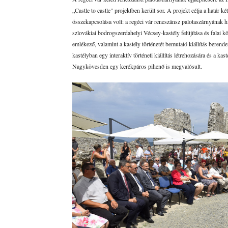
„Castle to castle" projektben került sor. A projekt célja a határ k
összekapcsolása volt: a regéci vár reneszánsz palotaszárnyának hi
szlovákiai bodrogszerdahelyi Vécsey-kastély felújítása és falai kö
emlékező, valamint a kastély történetét bemutató kiállítás berend
kastélyban egy interaktív történeti kiállítás létrehozására és a kas
Nagykövesden egy kerékpáros pihenő is megvalósult.