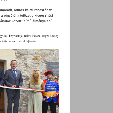
nmaradt, romos keleti reneszánsz
 pincétől a tetőzetig kiegészítést
 várfalak között" című élményalapú
yűlési képviselője, Bakos Ferenc, Regéc község
atta be a turisztikai fejlesztést.