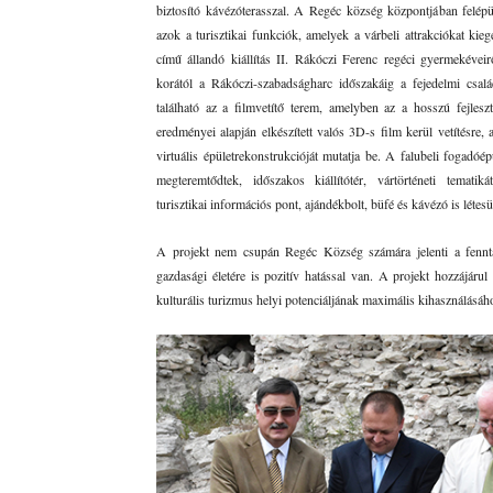
biztosító kávézóterasszal. A Regéc község központjában felépül
azok a turisztikai funkciók, amelyek a várbeli attrakciókat kieg
című állandó kiállítás II. Rákóczi Ferenc regéci gyermekévei
korától a Rákóczi-szabadságharc időszakáig a fejedelmi család
található az a filmvetítő terem, amelyben az a hosszú fejleszt
eredményei alapján elkészített valós 3D-s film kerül vetítésre
virtuális épületrekonstrukcióját mutatja be. A falubeli fogadóép
megteremtődtek, időszakos kiállítótér, vártörténeti temati
turisztikai információs pont, ajándékbolt, büfé és kávézó is létesült
A projekt nem csupán Regéc Község számára jelenti a fennta
gazdasági életére is pozitív hatással van. A projekt hozzájáru
kulturális turizmus helyi potenciáljának maximális kihasználásáh