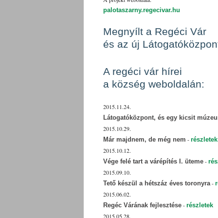
palotaszarny.regecivar.hu
Megnyílt a Regéci Vár
és az új Látogatóközpon
A regéci vár hírei
a község weboldalán:
2015.11.24.
Látogatóközpont, és egy kicsit múzeu
2015.10.29.
-
Már majdnem, de még nem
részletek
2015.10.12.
-
Vége felé tart a várépítés I. üteme
rés
2015.09.10.
-
Tető készül a hétszáz éves toronyra
2015.06.02.
-
Regéc Várának fejlesztése
részletek
2015.05.28.